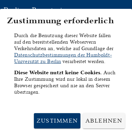
Berliner Repertorium
Zustimmung erforderlich
HYMNEN
HANDSCHRIFTEN
DRU
Durch die Benutzung dieser Website fallen
auf den bereitstellenden Webservern
Berlin,
Verkehrsdaten an, welche auf Grundlage der
Datenschutzbestimmungen der Humboldt-
Staatsbibliothek -
Universität zu Berlin
verarbeitet werden.
Diese Website nutzt keine Cookies.
Auch
Preußischer
Ihre Zustimmung wird nur lokal in diesem
Browser gespeichert und nie an den Server
Kulturbesitz, Hdschr.
übertragen.
86
ZUSTIMMEN
ABLEHNEN
ID:
7452