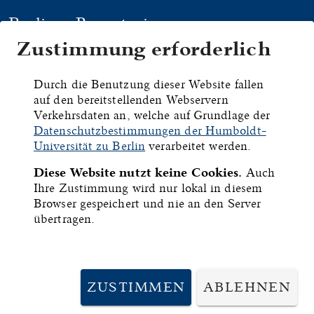
Berliner Repertorium
Zustimmung erforderlich
HYMNEN
HANDSCHRIFTEN
DRU
Durch die Benutzung dieser Website fallen
auf den bereitstellenden Webservern
Berlin,
Verkehrsdaten an, welche auf Grundlage der
Datenschutzbestimmungen der Humboldt-
Staatsbibliothek -
Universität zu Berlin
verarbeitet werden.
Diese Website nutzt keine Cookies.
Auch
Preußischer
Ihre Zustimmung wird nur lokal in diesem
Browser gespeichert und nie an den Server
Kulturbesitz, mgq 494
übertragen.
ID:
6966
ZUSTIMMEN
ABLEHNEN
Inhalt:
Marienlieder und Gebete.