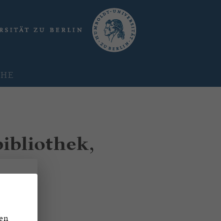
CHE
ibliothek,
den