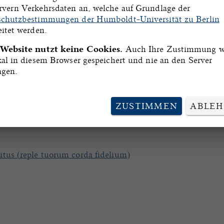
vern Verkehrsdaten an, welche auf Grundlage der
 Voragine: 'Legenda aurea', lat., darin dt.:'Veni sancte spirit
chutzbestimmungen der Humboldt-Universität zu Berlin
t
eitet werden.
 Website nutzt keine Cookies.
Auch Ihre Zustimmung w
kal in diesem Browser gespeichert und nie an den Server
chard: Archivbeschreibung: Stuttgart, LB, Cod. theol. et ph
agen.
isat
ZUSTIMMEN
ABLE
ritus (reple tuorum corda fidelium)