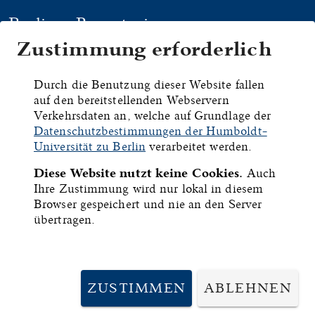
Berliner Repertorium
Zustimmung erforderlich
HYMNEN
HANDSCHRIFTEN
DRU
Durch die Benutzung dieser Website fallen
auf den bereitstellenden Webservern
Nürnberg,
Verkehrsdaten an, welche auf Grundlage der
Datenschutzbestimmungen der Humboldt-
Stadtbibliothek, Cod.
Universität zu Berlin
verarbeitet werden.
Diese Website nutzt keine Cookies.
Auch
Cent. VI, 46c
Ihre Zustimmung wird nur lokal in diesem
Browser gespeichert und nie an den Server
übertragen.
ID:
6796
Frühere Signatur:
B V
ZUSTIMMEN
ABLEHNEN
Inhalt: