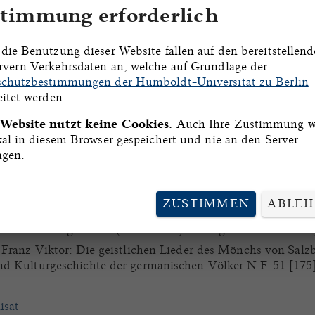
 (Spechtler, S. 82, Nr. 59).
timmung erforderlich
beuern, München.
die Benutzung dieser Website fallen auf den bereitstellen
gabe
vern Verkehrsdaten an, welche auf Grundlage der
chutzbestimmungen der Humboldt-Universität zu Berlin
euern.
eitet werden.
 Joannes Greis.
 Website nutzt keine Cookies.
Auch Ihre Zustimmung w
kal in diesem Browser gespeichert und nie an den Server
agen.
l, von Laubmann, Georg und Meyer, Wilhelm: Catalogus c
nacensis, Ed. altera emendatior, Bd. 1,2: Codices num. 
 S. 263.
online
ZUSTIMMEN
ABLE
ne-Dore: In dulci iubilo. In: Fassungen und Rezeptionsge
rt bis zur Gegenwart. (Mainzer Hymnologische Studien 17)
, Franz Viktor: Die geistlichen Lieder des Mönchs von Sal
nd Kulturgeschichte der germanischen Völker N.F. 51 [175]
isat