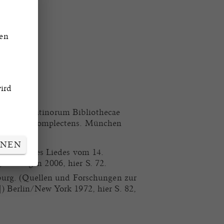
den
ird
odicum latinorum Bibliothecae
2501-5250 complectens. München
HNEN
schichte des Liedes vom 14.
 Tübingen 2006, hier S. 72.
zburg. (Quellen und Forschungen zur
) Berlin/New York 1972, hier S. 82,