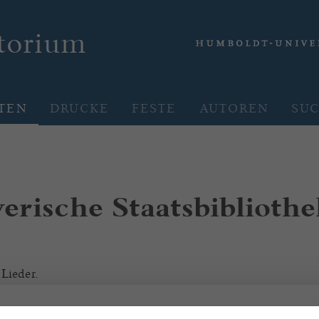
rtorium
TEN
DRUCKE
FESTE
AUTOREN
SU
rische Staatsbibliothe
 Lieder.