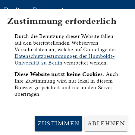
Berliner Repertorium
Zustimmung erforderlich
HYMNEN
HANDSCHRIFTEN
DRU
Durch die Benutzung dieser Website fallen
auf den bereitstellenden Webservern
Berlin,
Verkehrsdaten an, welche auf Grundlage der
Datenschutzbestimmungen der Humboldt-
Staatsbibliothek -
Universität zu Berlin
verarbeitet werden.
Diese Website nutzt keine Cookies.
Auch
Preußischer
Ihre Zustimmung wird nur lokal in diesem
Browser gespeichert und nie an den Server
Kulturbesitz, mgo 2
übertragen.
ID:
6591
ZUSTIMMEN
ABLEHNEN
Inhalt:
Andachtsbuch.