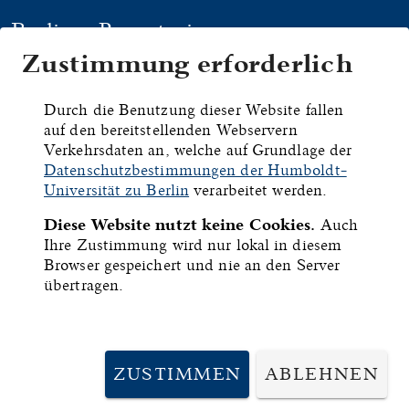
Berliner Repertorium
Zustimmung erforderlich
HYMNEN
HANDSCHRIFTEN
DRU
Durch die Benutzung dieser Website fallen
auf den bereitstellenden Webservern
München, Bayerische
Verkehrsdaten an, welche auf Grundlage der
Datenschutzbestimmungen der Humboldt-
Staatsbibliothek,
Universität zu Berlin
verarbeitet werden.
Diese Website nutzt keine Cookies.
Auch
Cgm 165
Ihre Zustimmung wird nur lokal in diesem
Browser gespeichert und nie an den Server
übertragen.
ID:
6576
Frühere Signatur:
116 M
ZUSTIMMEN
ABLEHNEN
No. 304