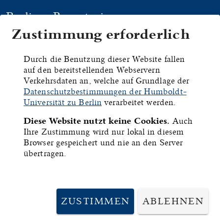
Berliner Repertorium
Zustimmung erforderlich
HYMNEN
HANDSCHRIFTEN
DRU
Durch die Benutzung dieser Website fallen
auf den bereitstellenden Webservern
Wien,
Verkehrsdaten an, welche auf Grundlage der
Datenschutzbestimmungen der Humboldt-
Österreichische
Universität zu Berlin
verarbeitet werden.
Diese Website nutzt keine Cookies.
Auch
Nationalbibliothek,
Ihre Zustimmung wird nur lokal in diesem
Browser gespeichert und nie an den Server
Cod. 2856
übertragen.
ID:
6325
ZUSTIMMEN
ABLEHNEN
Inhalt:
I. Hauptteil: Rechtsbücher, II. Hauptteil: Die