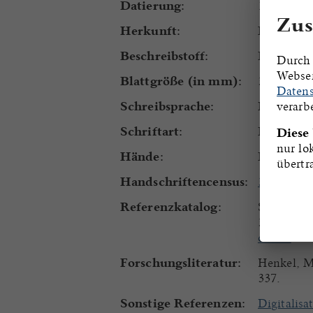
Datierung:
1451-1457
Zus
Herkunft:
Rebdorf.
Beschreibstoff:
Papier
Durch 
Webser
Blattgröße (in mm):
320x215.
Datens
verarb
Schreibsprache:
Nordbairi
Schriftart:
Bastarda.
Diese
nur lo
Hände:
Eine Han
übertr
Handschriftencensus:
3516
Referenzkatalog:
Schneider
350. (Cat
online
Forschungsliteratur:
Henkel, M
337.
Sonstige Referenzen:
Digitalisa