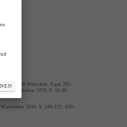
den
ird
aatsbibliothek München. Cgm 201-
HNEN
V,2) Wiesbaden 1970, S. 52-60.
 Wiesbaden 2010, S. 199-212, 330-