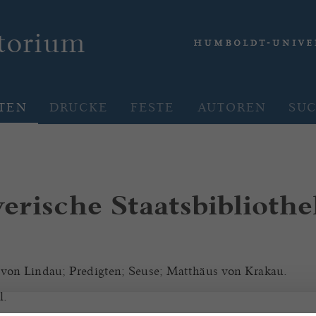
rtorium
TEN
DRUCKE
FESTE
AUTOREN
SU
rische Staatsbiblioth
von Lindau; Predigten; Seuse; Matthäus von Krakau.
l.