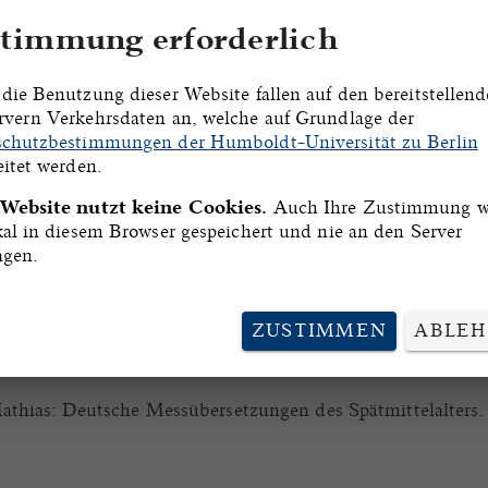
.
timmung erforderlich
die Benutzung dieser Website fallen auf den bereitstellen
vern Verkehrsdaten an, welche auf Grundlage der
chutzbestimmungen der Humboldt-Universität zu Berlin
eitet werden.
sch.
 Website nutzt keine Cookies.
Auch Ihre Zustimmung w
kal in diesem Browser gespeichert und nie an den Server
d.
agen.
, Karin: Die deutschen Handschriften der Bayerischen St
ZUSTIMMEN
ABLE
alogus codicum manu scriptorum Bibliothecae Monacensis 
athias: Deutsche Messübersetzungen des Spätmittelalters.
t