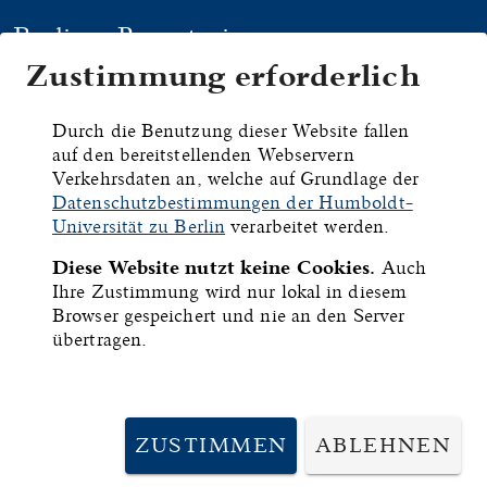
Berliner Repertorium
Zustimmung erforderlich
HYMNEN
HANDSCHRIFTEN
DRU
Durch die Benutzung dieser Website fallen
auf den bereitstellenden Webservern
Stuttgart,
Verkehrsdaten an, welche auf Grundlage der
Datenschutzbestimmungen der Humboldt-
Württembergische
Universität zu Berlin
verarbeitet werden.
Diese Website nutzt keine Cookies.
Auch
Landesbibliothek,
Ihre Zustimmung wird nur lokal in diesem
Browser gespeichert und nie an den Server
Cod. brev. 18
übertragen.
ID:
15311
ZUSTIMMEN
ABLEHNEN
Inhalt:
Niederländisches Gebetbuch.