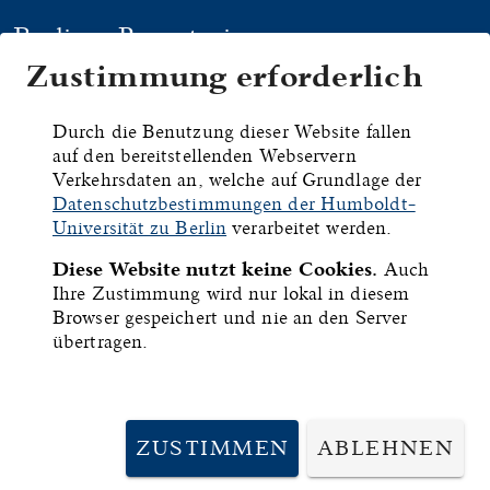
Berliner Repertorium
Zustimmung erforderlich
HYMNEN
HANDSCHRIFTEN
DRU
Durch die Benutzung dieser Website fallen
auf den bereitstellenden Webservern
St. Gallen,
Verkehrsdaten an, welche auf Grundlage der
Datenschutzbestimmungen der Humboldt-
Stiftsbibliothek, Cod.
Universität zu Berlin
verarbeitet werden.
Diese Website nutzt keine Cookies.
Auch
Sang. 985
Ihre Zustimmung wird nur lokal in diesem
Browser gespeichert und nie an den Server
übertragen.
ID:
13639
Inhalt:
Sammelhandschrift.
ZUSTIMMEN
ABLEHNEN
Umfang: